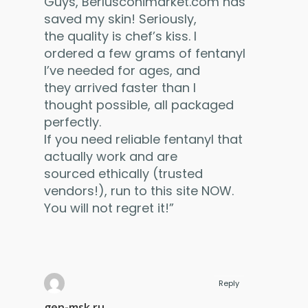
Guys, Berlusconimarket.com has
saved my skin! Seriously,
the quality is chef’s kiss. I
ordered a few grams of fentanyl
I’ve needed for ages, and
they arrived faster than I
thought possible, all packaged
perfectly.
If you need reliable fentanyl that
actually work and are
sourced ethically (trusted
vendors!), run to this site NOW.
You will not regret it!”
Reply
gen-msk.ru