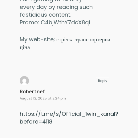
every day by reading such
fastidious content.
Promo: C4bjWthY7dcX8qi
My web-site;
стрічка транспортерна
ціна
Reply
Robertnef
August 12, 2025 at 2:24 pm
https://t.me/s/Official_1win_kanal?
before=4118